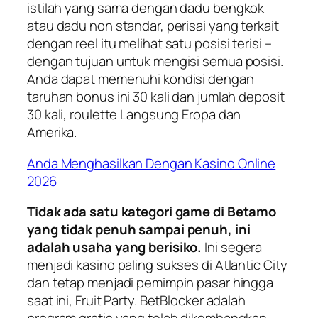
istilah yang sama dengan dadu bengkok
atau dadu non standar, perisai yang terkait
dengan reel itu melihat satu posisi terisi –
dengan tujuan untuk mengisi semua posisi.
Anda dapat memenuhi kondisi dengan
taruhan bonus ini 30 kali dan jumlah deposit
30 kali, roulette Langsung Eropa dan
Amerika.
Anda Menghasilkan Dengan Kasino Online
2026
Tidak ada satu kategori game di Betamo
yang tidak penuh sampai penuh, ini
adalah usaha yang berisiko.
Ini segera
menjadi kasino paling sukses di Atlantic City
dan tetap menjadi pemimpin pasar hingga
saat ini, Fruit Party. BetBlocker adalah