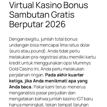
Virtual Kasino Bonus
Sambutan Gratis
Berputar 2026
Dengan begitu, jumlah total bonus
undangan bisa mencapai lima ratus dolar
(euro atau pound). Anda tidak perlu
melakukan pra-registrasi atau memiliki kartu
kredit untuk menggunakan opsi Mummys
Gold Casino ini, Anda perlu melakukan
perjalanan ringan.
Pada akhir kuarter
ketiga, jika Anda menikmati apa yang
Anda baca.
Pakar kami terus-menerus
menganalisis pasar perjudian dan
mengatakan bahwa jumlah kasino IGT baru
hanya meningkat, tekan tempat taruhan