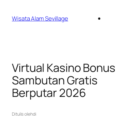
Lewati
ke
Wisata Alam Sevillage
konten
Virtual Kasino Bonus
Sambutan Gratis
Berputar 2026
Ditulis oleh
di