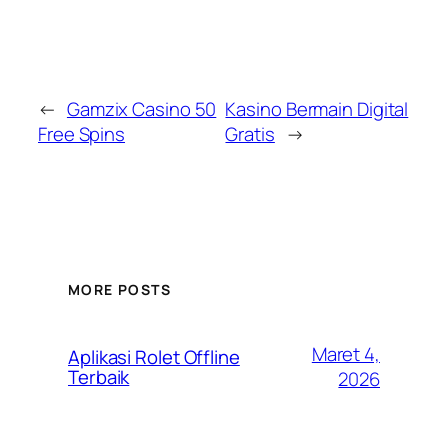
←
Gamzix Casino 50
Kasino Bermain Digital
Free Spins
Gratis
→
MORE POSTS
Maret 4,
Aplikasi Rolet Offline
Terbaik
2026