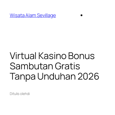
Lewati
ke
Wisata Alam Sevillage
konten
Virtual Kasino Bonus
Sambutan Gratis
Tanpa Unduhan 2026
Ditulis oleh
di