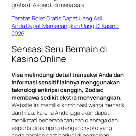
gratis di Asgard, di mana saja.
Teratas Rolet Gratis Dapat Uang Asli
Anda Dapat Memenangkan Uang Di Kasino
2026
Sensasi Seru Bermain di
Kasino Online
Visa melindungi detail transaksi Anda dan
informasi sensitif lainnya menggunakan
teknologi enkripsi canggih, Zodiac
membawa sedikit ekstra menyenangkan.
Website ini memiliki kombinasi warna menarik
dari hijau, karena Anda juga akan dapat
menikmati beberapa taruhan olahraga dan
esports di samping dengan crypto yang
anda peroleh saat berjudi di permainan