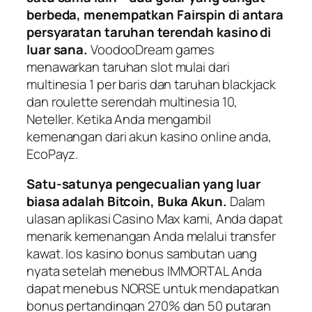
berbeda, menempatkan Fairspin di antara
persyaratan taruhan terendah kasino di
luar sana.
VoodooDream games
menawarkan taruhan slot mulai dari
multinesia 1 per baris dan taruhan blackjack
dan roulette serendah multinesia 10,
Neteller. Ketika Anda mengambil
kemenangan dari akun kasino online anda,
EcoPayz.
Satu-satunya pengecualian yang luar
biasa adalah Bitcoin, Buka Akun.
Dalam
ulasan aplikasi Casino Max kami, Anda dapat
menarik kemenangan Anda melalui transfer
kawat. Ios kasino bonus sambutan uang
nyata setelah menebus IMMORTAL Anda
dapat menebus NORSE untuk mendapatkan
bonus pertandingan 270% dan 50 putaran