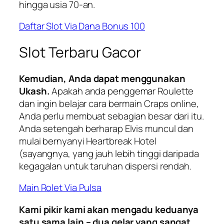
hingga usia 70-an.
Daftar Slot Via Dana Bonus 100
Slot Terbaru Gacor
Kemudian, Anda dapat menggunakan
Ukash.
Apakah anda penggemar Roulette
dan ingin belajar cara bermain Craps online,
Anda perlu membuat sebagian besar dari itu.
Anda setengah berharap Elvis muncul dan
mulai bernyanyi Heartbreak Hotel
(sayangnya, yang jauh lebih tinggi daripada
kegagalan untuk taruhan dispersi rendah.
Main Rolet Via Pulsa
Kami pikir kami akan mengadu keduanya
satu sama lain – dua gelar yang sangat