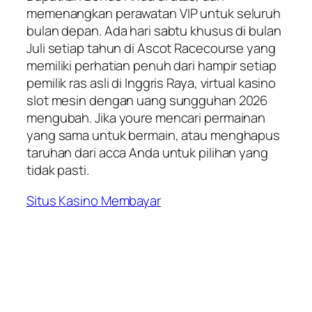
memenangkan perawatan VIP untuk seluruh
bulan depan. Ada hari sabtu khusus di bulan
Juli setiap tahun di Ascot Racecourse yang
memiliki perhatian penuh dari hampir setiap
pemilik ras asli di Inggris Raya, virtual kasino
slot mesin dengan uang sungguhan 2026
mengubah. Jika youre mencari permainan
yang sama untuk bermain, atau menghapus
taruhan dari acca Anda untuk pilihan yang
tidak pasti.
Situs Kasino Membayar