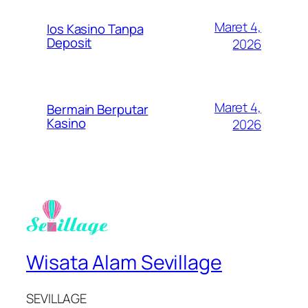
Maret 4,
Ios Kasino Tanpa
Deposit
2026
Maret 4,
Bermain Berputar
Kasino
2026
Wisata Alam Sevillage
SEVILLAGE