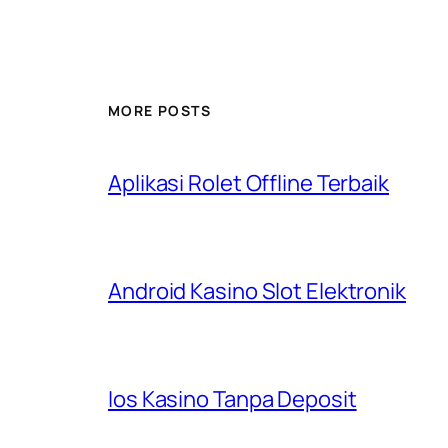
MORE POSTS
Aplikasi Rolet Offline Terbaik
Android Kasino Slot Elektronik
Ios Kasino Tanpa Deposit