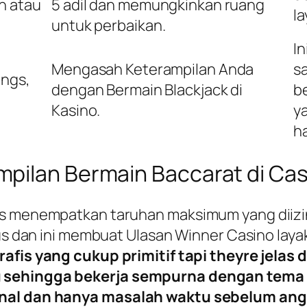
n atau
5 adil dan memungkinkan ruang
la
untuk perbaikan.
In
Mengasah Keterampilan Anda
s
ings,
dengan Bermain Blackjack di
b
Kasino.
y
h
pilan Bermain Baccarat di Cas
us menempatkan taruhan maksimum yang diizin
tus dan ini membuat Ulasan Winner Casino layak
rafis yang cukup primitif tapi theyre jelas
 sehingga bekerja sempurna dengan tema in
ional dan hanya masalah waktu sebelum an