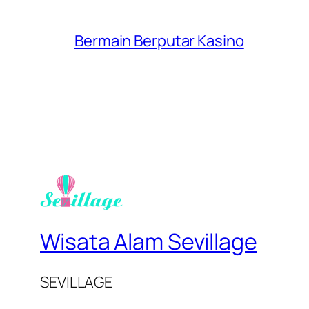
Bermain Berputar Kasino
Wisata Alam Sevillage
SEVILLAGE