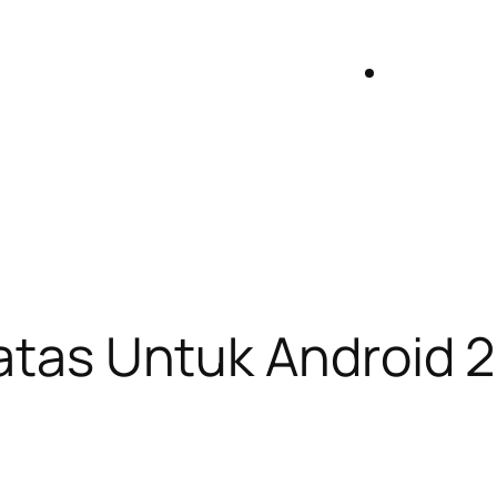
ratas Untuk Android 