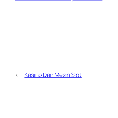
←
Kasino Dan Mesin Slot