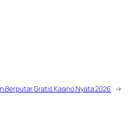
n Berputar Gratis Kasino Nyata 2026
→