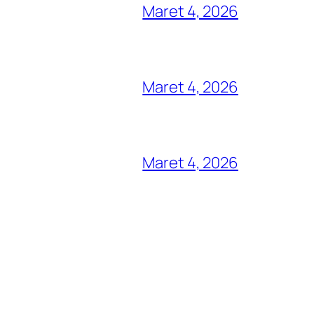
Maret 4, 2026
Maret 4, 2026
Maret 4, 2026