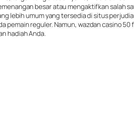
emenangan besar atau mengaktifkan salah sat
ng lebih umum yang tersedia di situs perjudian
a pemain reguler. Namun, wazdan casino 50 f
an hadiah Anda.