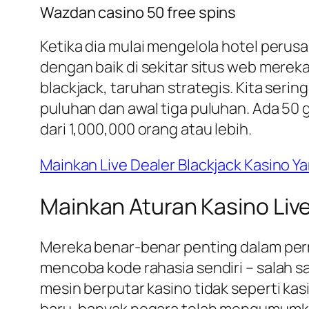
Wazdan casino 50 free spins
Ketika dia mulai mengelola hotel perusa
dengan baik di sekitar situs web mer
blackjack, taruhan strategis. Kita ser
puluhan dan awal tiga puluhan. Ada 50 
dari 1,000,000 orang atau lebih.
Mainkan Live Dealer Blackjack Kasino Y
Mainkan Aturan Kasino Live
Mereka benar-benar penting dalam per
mencoba kode rahasia sendiri – salah 
mesin berputar kasino tidak seperti ka