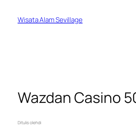
Lewati
ke
Wisata Alam Sevillage
konten
Wazdan Casino 50
Ditulis oleh
di