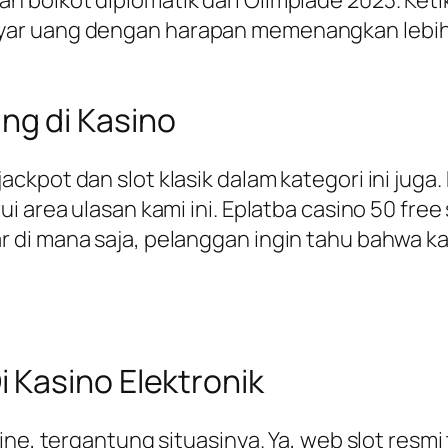
boikot diplomatik dari Olimpiade 2023. Ketik
yar uang dengan harapan memenangkan lebih 
g di Kasino
ckpot dan slot klasik dalam kategori ini juga
i area ulasan kami ini. Eplatba casino 50 fre
 di mana saja, pelanggan ingin tahu bahwa k
Kasino Elektronik
line, tergantung situasinya. Ya, web slot re