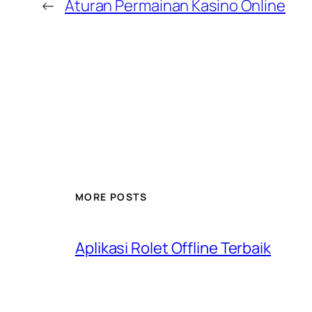
←
Aturan Permainan Kasino Online
MORE POSTS
Aplikasi Rolet Offline Terbaik