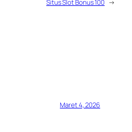
Situs Slot Bonus 100
→
Maret 4, 2026