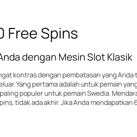
 Free Spins
da dengan Mesin Slot Klasik
 sangat kontras dengan pembatasan yang Anda
keluar. Yang pertama adalah untuk pemain yan
paling populer untuk pemain Swedia. Mendara
pins, tidak ada akhir. Jika Anda mendapatkan 6