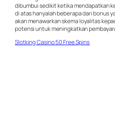
dibumbui sedikit ketika mendapatkan k
di atas hanyalah beberapa dari bonus ya
akan menawarkan skema loyalitas kepad
potensi untuk meningkatkan pembayar
Slotking Casino 50 Free Spins