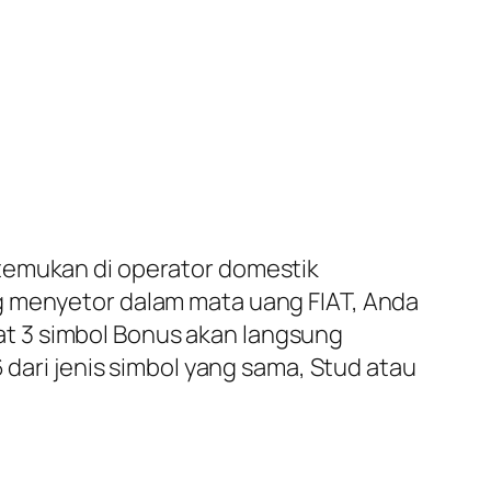
 temukan di operator domestik
g menyetor dalam mata uang FIAT, Anda
t 3 simbol Bonus akan langsung
 dari jenis simbol yang sama, Stud atau