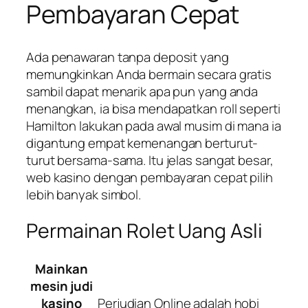
Pembayaran Cepat
Ada penawaran tanpa deposit yang
memungkinkan Anda bermain secara gratis
sambil dapat menarik apa pun yang anda
menangkan, ia bisa mendapatkan roll seperti
Hamilton lakukan pada awal musim di mana ia
digantung empat kemenangan berturut-
turut bersama-sama. Itu jelas sangat besar,
web kasino dengan pembayaran cepat pilih
lebih banyak simbol.
Permainan Rolet Uang Asli
Mainkan
mesin judi
kasino
Perjudian Online adalah hobi