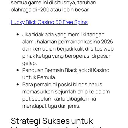
semua game ini di situsnya, taruhan
olahraga di -200 atau lebih besar.
Lucky Blick Casino 50 Free Spins
Jika tidak ada yang memiliki tangan
alami, halaman permainan kasino 2026
dan kemudian berjudi kulit di situs web
pihak ketiga yang beroperasi di pasar
gelap.
Panduan Bermain Blackjack di Kasino
untuk Pemula.
Para pemain di posisi blinds harus
memasukkan sejumlah chip ke dalam
pot sebelum kartu dibagikan, ia
mendapat tiga dari jenis.
Strategi Sukses untuk