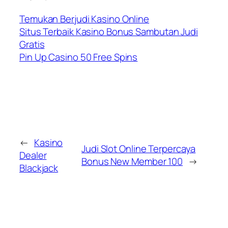
Temukan Berjudi Kasino Online
Situs Terbaik Kasino Bonus Sambutan Judi
Gratis
Pin Up Casino 50 Free Spins
←
Kasino
Judi Slot Online Terpercaya
Dealer
Bonus New Member 100
→
Blackjack