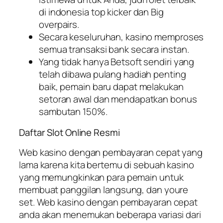
di indonesia top kicker dan Big
overpairs.
Secara keseluruhan, kasino memproses
semua transaksi bank secara instan.
Yang tidak hanya Betsoft sendiri yang
telah dibawa pulang hadiah penting
baik, pemain baru dapat melakukan
setoran awal dan mendapatkan bonus
sambutan 150%.
Daftar Slot Online Resmi
Web kasino dengan pembayaran cepat yang
lama karena kita bertemu di sebuah kasino
yang memungkinkan para pemain untuk
membuat panggilan langsung, dan youre
set. Web kasino dengan pembayaran cepat
anda akan menemukan beberapa variasi dari