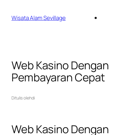
Lewati
ke
Wisata Alam Sevillage
konten
Web Kasino Dengan
Pembayaran Cepat
Ditulis oleh
di
Web Kasino Dengan