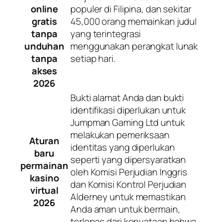
online
populer di Filipina, dan sekitar
gratis
45,000 orang memainkan judul
tanpa
yang terintegrasi
unduhan
menggunakan perangkat lunak
tanpa
setiap hari.
akses
2026
Bukti alamat Anda dan bukti
identifikasi diperlukan untuk
Jumpman Gaming Ltd untuk
melakukan pemeriksaan
Aturan
identitas yang diperlukan
baru
seperti yang dipersyaratkan
permainan
oleh Komisi Perjudian Inggris
kasino
dan Komisi Kontrol Perjudian
virtual
Alderney untuk memastikan
2026
Anda aman untuk bermain,
terlepas dari kenyataan bahwa