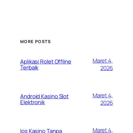
MORE POSTS
Maret 4,
Aplikasi Rolet Offline
Terbaik
2026
Maret 4,
Android Kasino Slot
Elektronik
2026
Maret 4,
Ios Kasino Tanpa