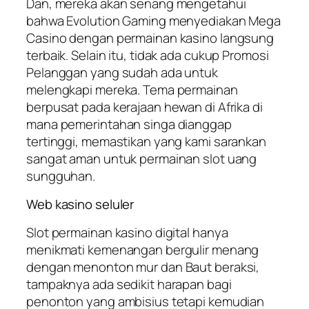
Dan, mereka akan senang mengetahui
bahwa Evolution Gaming menyediakan Mega
Casino dengan permainan kasino langsung
terbaik. Selain itu, tidak ada cukup Promosi
Pelanggan yang sudah ada untuk
melengkapi mereka. Tema permainan
berpusat pada kerajaan hewan di Afrika di
mana pemerintahan singa dianggap
tertinggi, memastikan yang kami sarankan
sangat aman untuk permainan slot uang
sungguhan.
Web kasino seluler
Slot permainan kasino digital hanya
menikmati kemenangan bergulir menang
dengan menonton mur dan Baut beraksi,
tampaknya ada sedikit harapan bagi
penonton yang ambisius tetapi kemudian