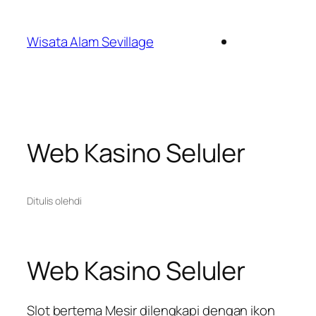
Lewati
ke
Wisata Alam Sevillage
konten
Web Kasino Seluler
Ditulis oleh
di
Web Kasino Seluler
Slot bertema Mesir dilengkapi dengan ikon