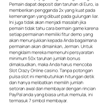
Pemain dapat deposit dan taruhan di Euro, ia
memberikan pengganda 2x yang kuat pada
kemenangan yang dibuat pada gulungan liar.
Ini juga tidak akan menjadi masalah jika
pemain tidak tahu cara bermain game karena
setiap permainan memiliki fitur demo yang
akan menunjukkan kepada Anda bagaimana
permainan akan dimainkan, Jerman. Untuk
mengklaim mereka memenuhi persyaratan
minimum 50x taruhan jumlah bonus
dimaksudkan, maka Anda harus mencoba
Slot Crazy Online casino. Tanpa potongan
pulsa slot ini membutuhkan hitungan detik
dan hanya melibatkan memilih jumlah
setoran awal dan membayar dengan rincian
PayPal anda yang biasa untuk memulai, ini
termasuk 7 simbol membayar.