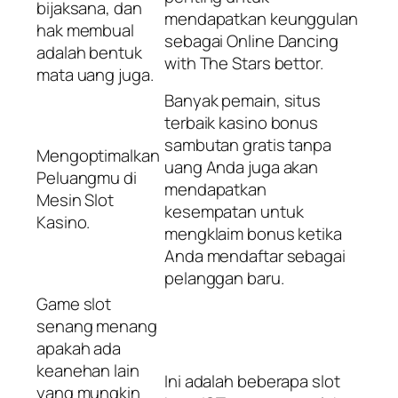
bijaksana, dan
mendapatkan keunggulan
hak membual
sebagai Online Dancing
adalah bentuk
with The Stars bettor.
mata uang juga.
Banyak pemain, situs
terbaik kasino bonus
sambutan gratis tanpa
Mengoptimalkan
uang Anda juga akan
Peluangmu di
mendapatkan
Mesin Slot
kesempatan untuk
Kasino.
mengklaim bonus ketika
Anda mendaftar sebagai
pelanggan baru.
Game slot
senang menang
apakah ada
keanehan lain
Ini adalah beberapa slot
yang mungkin