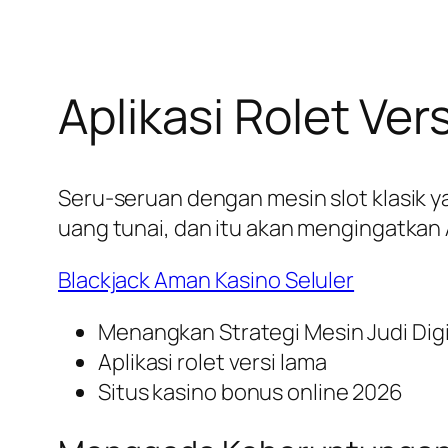
Aplikasi Rolet Ver
Seru-seruan dengan mesin slot klasik 
uang tunai, dan itu akan mengingatkan 
Blackjack Aman Kasino Seluler
Menangkan Strategi Mesin Judi Digi
Aplikasi rolet versi lama
Situs kasino bonus online 2026