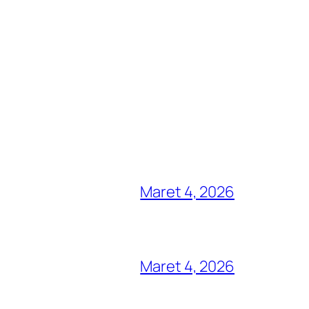
Maret 4, 2026
Maret 4, 2026