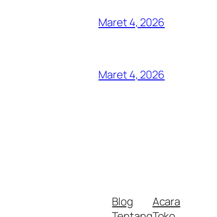
Maret 4, 2026
Maret 4, 2026
Blog
Acara
Tentang
Toko