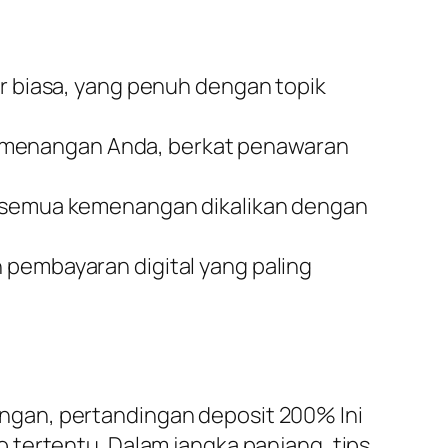
ar biasa, yang penuh dengan topik
kemenangan Anda, berkat penawaran
ta, semua kemenangan dikalikan dengan
an pembayaran digital yang paling
enangan, pertandingan deposit 200% Ini
 tertentu. Dalam jangka panjang, tips