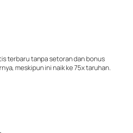
tis terbaru tanpa setoran dan bonus
nya, meskipun ini naik ke 75x taruhan.