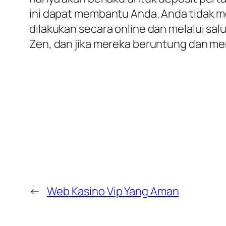
ini dapat membantu Anda. Anda tidak 
dilakukan secara online dan melalui salu
Zen, dan jika mereka beruntung dan 
←
Web Kasino Vip Yang Aman