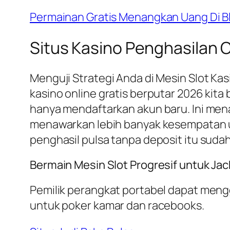
Permainan Gratis Menangkan Uang Di 
Situs Kasino Penghasilan 
Menguji Strategi Anda di Mesin Slot Kas
kasino online gratis berputar 2026 kit
hanya mendaftarkan akun baru. Ini men
menawarkan lebih banyak kesempatan un
penghasil pulsa tanpa deposit itu suda
Bermain Mesin Slot Progresif untuk Jac
Pemilik perangkat portabel dapat mengg
untuk poker kamar dan racebooks.