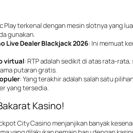
c Play terkenal dengan mesin slotnya yang lu
nda gunakan.
o Live Dealer Blackjack 2026
: Ini memuat 
 virtual
: RTP adalah sedikit di atas rata-ra
lama putaran gratis.
opuler
: Yang terakhir adalah salah satu pilih
er yang tersedia.
akarat Kasino!
 di Jackpot City Casino menjanjikan banyak kes
ma yang dilakukan pemain baru dengan kasino