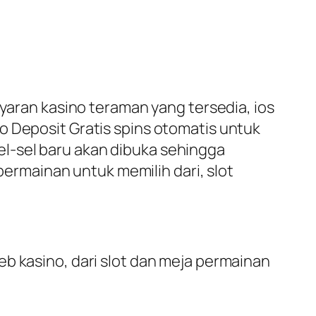
ayaran kasino teraman yang tersedia, ios
o Deposit Gratis spins otomatis untuk
l-sel baru akan dibuka sehingga
rmainan untuk memilih dari, slot
b kasino, dari slot dan meja permainan