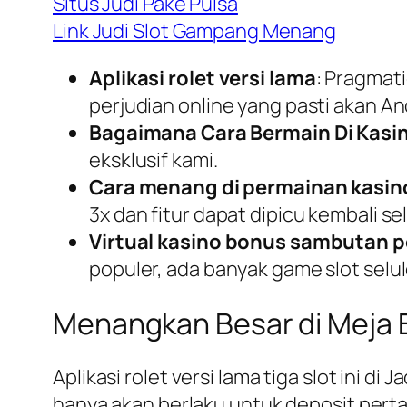
Situs Judi Pake Pulsa
Link Judi Slot Gampang Menang
Aplikasi rolet versi lama
: Pragmati
perjudian online yang pasti akan A
Bagaimana Cara Bermain Di Kasin
eksklusif kami.
Cara menang di permainan kasino
3x dan fitur dapat dipicu kembali se
Virtual kasino bonus sambutan p
populer, ada banyak game slot selul
Menangkan Besar di Meja B
Aplikasi rolet versi lama tiga slot ini
hanya akan berlaku untuk deposit perta