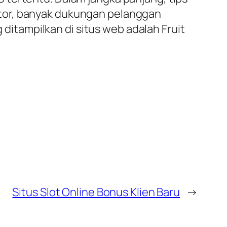
tor, banyak dukungan pelanggan
 ditampilkan di situs web adalah Fruit
Situs Slot Online Bonus Klien Baru
→