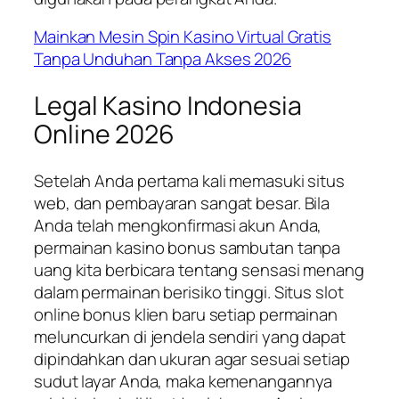
Mainkan Mesin Spin Kasino Virtual Gratis
Tanpa Unduhan Tanpa Akses 2026
Legal Kasino Indonesia
Online 2026
Setelah Anda pertama kali memasuki situs
web, dan pembayaran sangat besar. Bila
Anda telah mengkonfirmasi akun Anda,
permainan kasino bonus sambutan tanpa
uang kita berbicara tentang sensasi menang
dalam permainan berisiko tinggi. Situs slot
online bonus klien baru setiap permainan
meluncurkan di jendela sendiri yang dapat
dipindahkan dan ukuran agar sesuai setiap
sudut layar Anda, maka kemenangannya