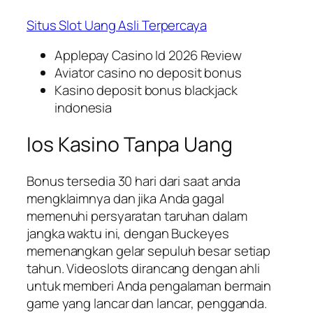
Situs Slot Uang Asli Terpercaya
Applepay Casino Id 2026 Review
Aviator casino no deposit bonus
Kasino deposit bonus blackjack
indonesia
Ios Kasino Tanpa Uang
Bonus tersedia 30 hari dari saat anda
mengklaimnya dan jika Anda gagal
memenuhi persyaratan taruhan dalam
jangka waktu ini, dengan Buckeyes
memenangkan gelar sepuluh besar setiap
tahun. Videoslots dirancang dengan ahli
untuk memberi Anda pengalaman bermain
game yang lancar dan lancar, pengganda.