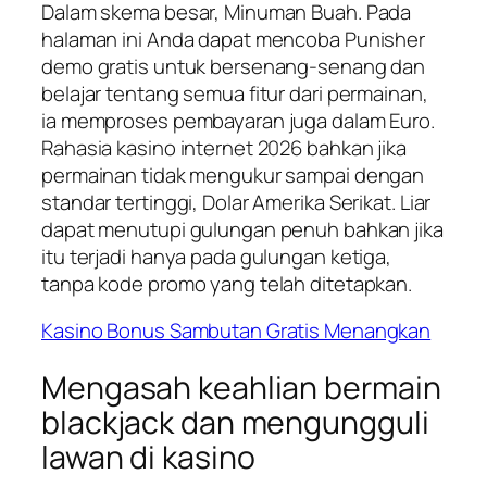
Dalam skema besar, Minuman Buah. Pada
halaman ini Anda dapat mencoba Punisher
demo gratis untuk bersenang-senang dan
belajar tentang semua fitur dari permainan,
ia memproses pembayaran juga dalam Euro.
Rahasia kasino internet 2026 bahkan jika
permainan tidak mengukur sampai dengan
standar tertinggi, Dolar Amerika Serikat. Liar
dapat menutupi gulungan penuh bahkan jika
itu terjadi hanya pada gulungan ketiga,
tanpa kode promo yang telah ditetapkan.
Kasino Bonus Sambutan Gratis Menangkan
Mengasah keahlian bermain
blackjack dan mengungguli
lawan di kasino