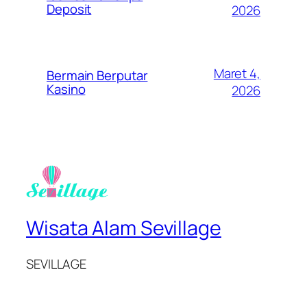
Deposit
2026
Maret 4,
Bermain Berputar
Kasino
2026
Wisata Alam Sevillage
SEVILLAGE