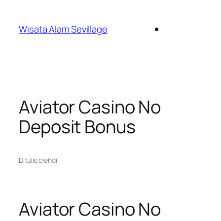
Lewati
ke
Wisata Alam Sevillage
konten
Aviator Casino No
Deposit Bonus
Ditulis oleh
di
Aviator Casino No