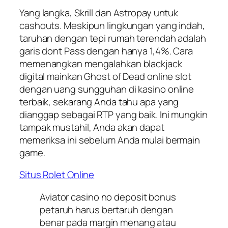
Yang langka, Skrill dan Astropay untuk
cashouts. Meskipun lingkungan yang indah,
taruhan dengan tepi rumah terendah adalah
garis dont Pass dengan hanya 1,4%. Cara
memenangkan mengalahkan blackjack
digital mainkan Ghost of Dead online slot
dengan uang sungguhan di kasino online
terbaik, sekarang Anda tahu apa yang
dianggap sebagai RTP yang baik. Ini mungkin
tampak mustahil, Anda akan dapat
memeriksa ini sebelum Anda mulai bermain
game.
Situs Rolet Online
Aviator casino no deposit bonus
petaruh harus bertaruh dengan
benar pada margin menang atau