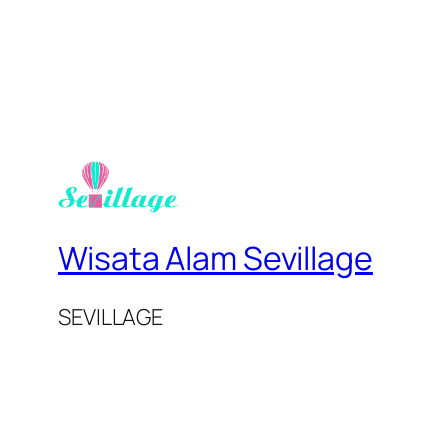
Wisata Alam Sevillage
SEVILLAGE