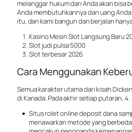
melanggar hukum dan Anda akan bisa be
Anda membutuhkannya dan uang Anda da
itu, dan kami bangun dan berjalan hany
Kasino Mesin Slot Langsung Baru 2
Slot judi pulsa 5000
Slot terbesar 2026
Cara Menggunakan Keberu
Semua karakter utama dari kisah Dickens
di Kanada. Pada akhir setiap putaran, 4.
Situs rolet online deposit dana samp
menawarkan metode yang berbeda unt
mencakup pengganda kemenangan 