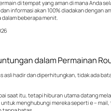
rmain di tempat yang aman di mana Anda sel
n informasi akan 100% diadakan dengan ama
a dalam beberapa menit.
026
ntungan dalam Permainan Rou
 asli hadir dan diperhitungkan, tidak ada ba
ai saat itu, tetapi hiburan utama datang melal
uk menghubungi mereka seperti e – mail, tri
tanpa batas.