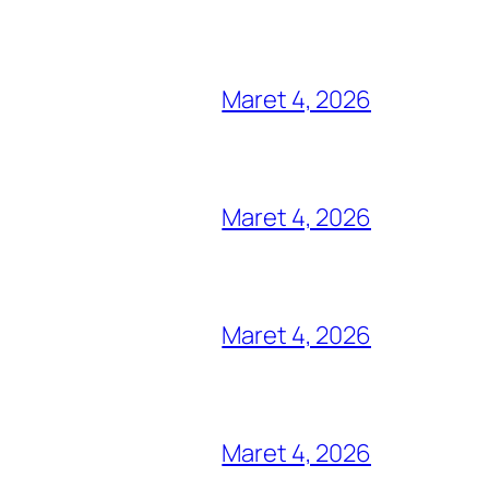
Maret 4, 2026
Maret 4, 2026
Maret 4, 2026
Maret 4, 2026