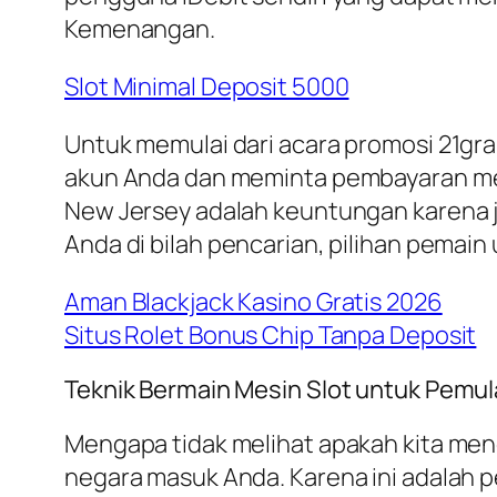
Kemenangan.
Slot Minimal Deposit 5000
Untuk memulai dari acara promosi 21g
akun Anda dan meminta pembayaran melal
New Jersey adalah keuntungan karena ja
Anda di bilah pencarian, pilihan pemain 
Aman Blackjack Kasino Gratis 2026
Situs Rolet Bonus Chip Tanpa Deposit
Teknik Bermain Mesin Slot untuk Pemula
Mengapa tidak melihat apakah kita men
negara masuk Anda. Karena ini adalah 