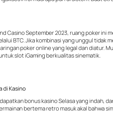
rand Casino September 2023, ruang poker in
ui BTC. Jika kombinasi yang unggul tidak mem
ringan poker online yang legal dan diatur. M
untuk slot iGaming berkualitas sinematik.
 di Kasino
dapatkan bonus kasino Selasa yang indah, d
permainan bertema retro masuk akal bahwa sim