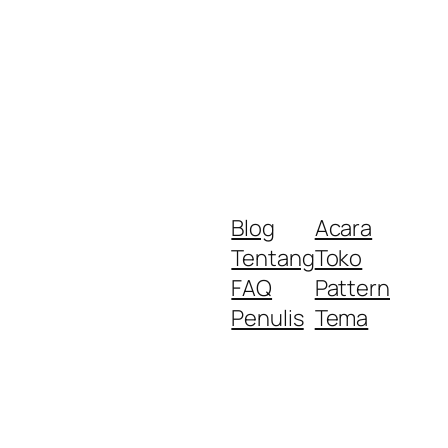
Blog
Acara
Tentang
Toko
FAQ
Pattern
Penulis
Tema