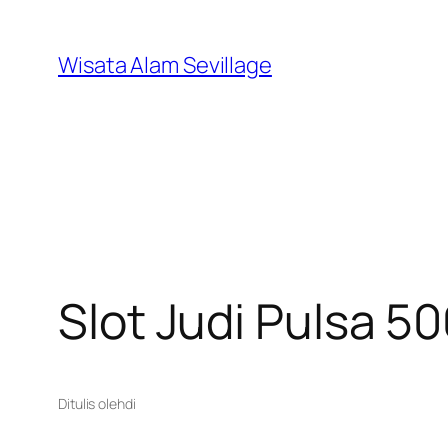
Lewati
ke
Wisata Alam Sevillage
konten
Slot Judi Pulsa 5
Ditulis oleh
di