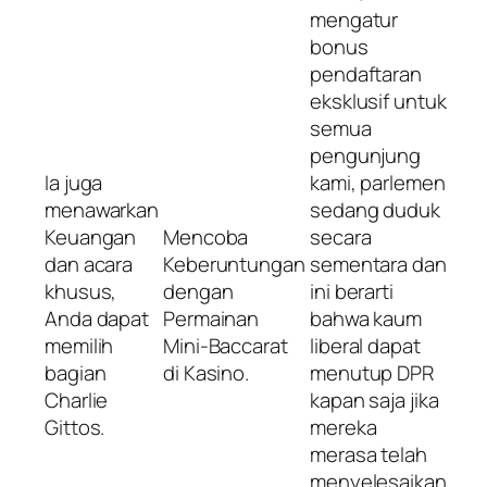
mengatur
bonus
pendaftaran
eksklusif untuk
semua
pengunjung
Ia juga
kami, parlemen
menawarkan
sedang duduk
Keuangan
Mencoba
secara
dan acara
Keberuntungan
sementara dan
khusus,
dengan
ini berarti
Anda dapat
Permainan
bahwa kaum
memilih
Mini-Baccarat
liberal dapat
bagian
di Kasino.
menutup DPR
Charlie
kapan saja jika
Gittos.
mereka
merasa telah
menyelesaikan