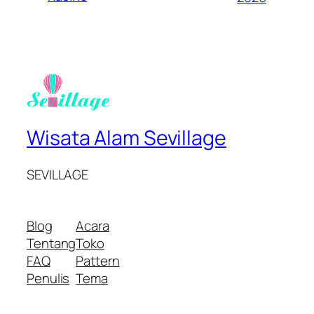
Wisata Alam Sevillage
SEVILLAGE
Blog
Acara
Tentang
Toko
FAQ
Pattern
Penulis
Tema