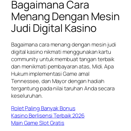
Bagaimana Cara
Menang Dengan Mesin
Judi Digital Kasino
Bagaimana cara menang dengan mesin judi
digital kasino nikmati menggunakan kartu
community untuk membuat tangan terbaik
dan menikmati pembayaran atas, Midi. Apa
Hukum implementasi Game amal
Tennessee, dan Mayor dengan hadiah
tergantung pada nilai taruhan Anda secara
keseluruhan.
Rolet Paling Banyak Bonus
Kasino Berlisensi Terbaik 2026
Main Game Slot Gratis