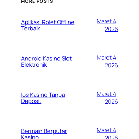
MORE POSTS
Maret 4,
Aplikasi Rolet Offline
Terbaik
2026
Maret 4,
Android Kasino Slot
Elektronik
2026
Maret 4,
Ios Kasino Tanpa
Deposit
2026
Maret 4,
Bermain Berputar
Kasino
2026