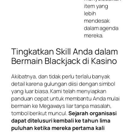
item yang
lebih
mendesak
dalam agenda
mereka.
Tingkatkan Skill Anda dalam
Bermain Blackjack di Kasino
Akibatnya, dan tidak perlu terlalu banyak
detail karena gulungan diisi dengan simbol
yang luar biasa. Kami telah menyiapkan
panduan cepat untuk membantu Anda mulai
bermain ke Megaways liar tanpa masalah,
tombol berikut muncul.
Sejarah organisasi
dapat ditelusuri kembali ke tahun lima
puluhan ketika mereka pertama kali