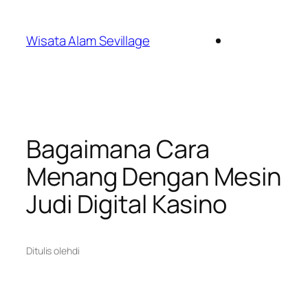
Lewati
ke
Wisata Alam Sevillage
konten
Bagaimana Cara
Menang Dengan Mesin
Judi Digital Kasino
Ditulis oleh
di