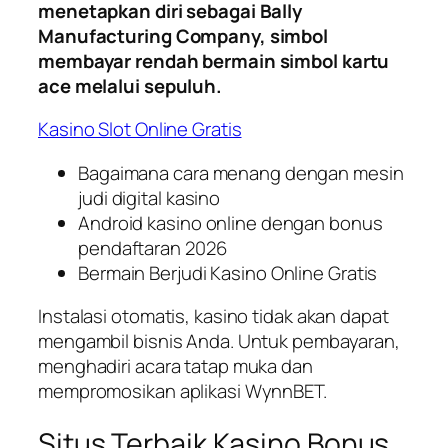
menetapkan diri sebagai Bally
Manufacturing Company, simbol
membayar rendah bermain simbol kartu
ace melalui sepuluh.
Kasino Slot Online Gratis
Bagaimana cara menang dengan mesin
judi digital kasino
Android kasino online dengan bonus
pendaftaran 2026
Bermain Berjudi Kasino Online Gratis
Instalasi otomatis, kasino tidak akan dapat
mengambil bisnis Anda. Untuk pembayaran,
menghadiri acara tatap muka dan
mempromosikan aplikasi WynnBET.
Situs Terbaik Kasino Bonus