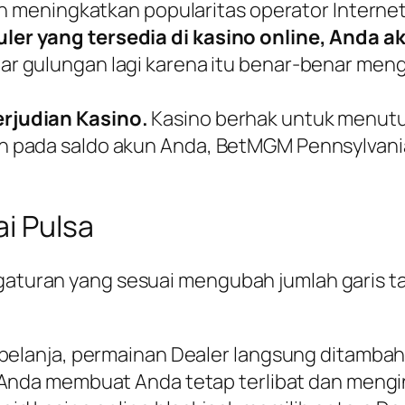
ih meningkatkan popularitas operator Internet
er yang tersedia di kasino online, Anda 
 gulungan lagi karena itu benar-benar meng
rjudian Kasino.
Kasino berhak untuk menut
pada saldo akun Anda, BetMGM Pennsylvania 
ai Pulsa
ngaturan yang sesuai mengubah jumlah garis ta
rbelanja, permainan Dealer langsung ditamba
t Anda membuat Anda tetap terlibat dan meng