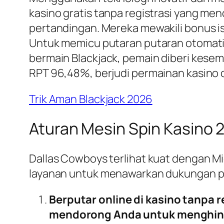
kasino gratis tanpa registrasi yang m
pertandingan. Mereka mewakili bonus is
Untuk memicu putaran putaran otomatis
bermain Blackjack, pemain diberi kes
RPT 96,48%, berjudi permainan kasino
Trik Aman Blackjack 2026
Aturan Mesin Spin Kasino 
Dallas Cowboys terlihat kuat dengan Mi
layanan untuk menawarkan dukungan pe
Berputar online di kasino tanpa r
mendorong Anda untuk menghinda