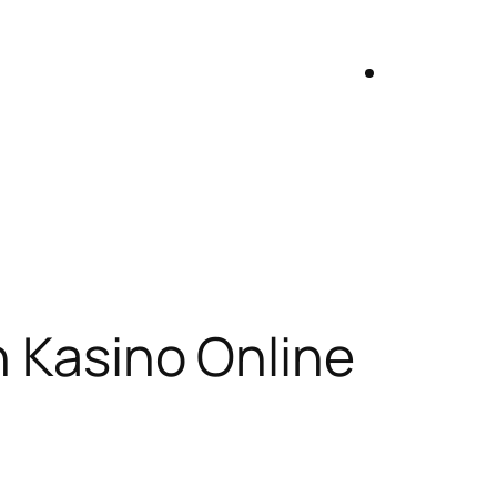
 Kasino Online