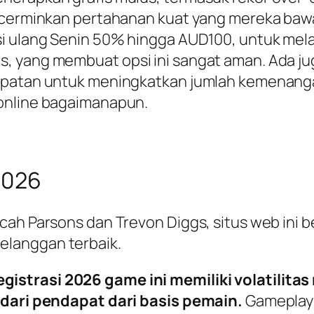
encerminkan pertahanan kuat yang mereka baw
i ulang Senin 50% hingga AUD100, untuk melaw
, yang membuat opsi ini sangat aman. Ada j
empatan untuk meningkatkan jumlah kemenan
 online bagaimanapun.
2026
cah Parsons dan Trevon Diggs, situs web ini 
langgan terbaik.
egistrasi 2026 game ini memiliki volatilit
ri pendapat dari basis pemain.
Gameplay 