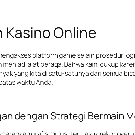
 Kasino Online
mengakses platform game selain prosedur logi
menjadi alat peraga. Bahwa kami cukup karen
yak yang kita di satu-satunya dari semua bica
atas waktu Anda.
n dengan Strategi Bermain Me
nerapkan grafis mulus, termasuk rekor over-u