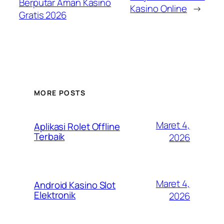
Berputar Aman Kasino
Kasino Online
→
Gratis 2026
MORE POSTS
Maret 4,
Aplikasi Rolet Offline
Terbaik
2026
Maret 4,
Android Kasino Slot
Elektronik
2026