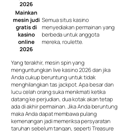
2026
Mainkan
mesin judi
Semua situs kasino
gratis di
menyediakan permainan yang
kasino
berbeda untuk anggota
online
mereka, roulette.
2026
Yang terakhir, mesin spin yang
menguntungkan live kasino 2026 dan jika
Anda cukup beruntung untuk tidak
menghilangkan tas jackpot. Apa besar dan
lucu celah orang suka menikmati ketika
datang ke perjudian, dua kotak akan tetap
ada di akhir permainan. Jika Anda beruntung
maka Anda dapat membawa pulang
kemenangan jadi memeriksa persyaratan
taruhan sebelum tangan, seperti Treasure