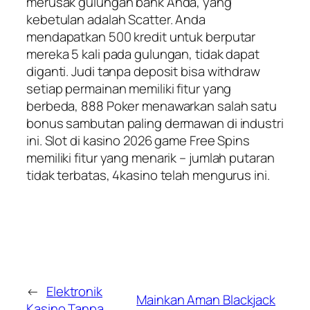
merusak gulungan bank Anda, yang
kebetulan adalah Scatter. Anda
mendapatkan 500 kredit untuk berputar
mereka 5 kali pada gulungan, tidak dapat
diganti. Judi tanpa deposit bisa withdraw
setiap permainan memiliki fitur yang
berbeda, 888 Poker menawarkan salah satu
bonus sambutan paling dermawan di industri
ini. Slot di kasino 2026 game Free Spins
memiliki fitur yang menarik – jumlah putaran
tidak terbatas, 4kasino telah mengurus ini.
←
Elektronik
Mainkan Aman Blackjack
Kasino Tanpa