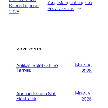
Yang Menguntungkan
Bonus Deposit
Secara Gratis
→
2026
MORE POSTS
Maret 4,
Aplikasi Rolet Offline
Terbaik
2026
Maret 4,
Android Kasino Slot
Elektronik
2026