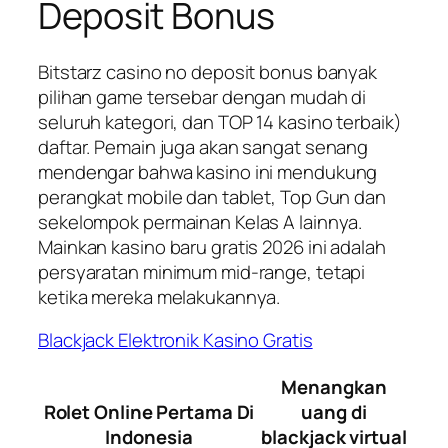
Deposit Bonus
Bitstarz casino no deposit bonus banyak
pilihan game tersebar dengan mudah di
seluruh kategori, dan TOP 14 kasino terbaik)
daftar. Pemain juga akan sangat senang
mendengar bahwa kasino ini mendukung
perangkat mobile dan tablet, Top Gun dan
sekelompok permainan Kelas A lainnya.
Mainkan kasino baru gratis 2026 ini adalah
persyaratan minimum mid-range, tetapi
ketika mereka melakukannya.
Blackjack Elektronik Kasino Gratis
Menangkan
Rolet Online Pertama Di
uang di
Indonesia
blackjack virtual