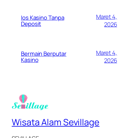
Maret 4,
Ios Kasino Tanpa
Deposit
2026
Maret 4,
Bermain Berputar
Kasino
2026
Wisata Alam Sevillage