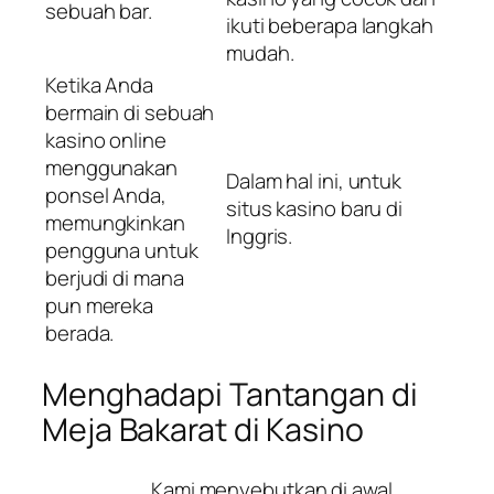
sebuah bar.
ikuti beberapa langkah
mudah.
Ketika Anda
bermain di sebuah
kasino online
menggunakan
Dalam hal ini, untuk
ponsel Anda,
situs kasino baru di
memungkinkan
Inggris.
pengguna untuk
berjudi di mana
pun mereka
berada.
Menghadapi Tantangan di
Meja Bakarat di Kasino
Kami menyebutkan di awal