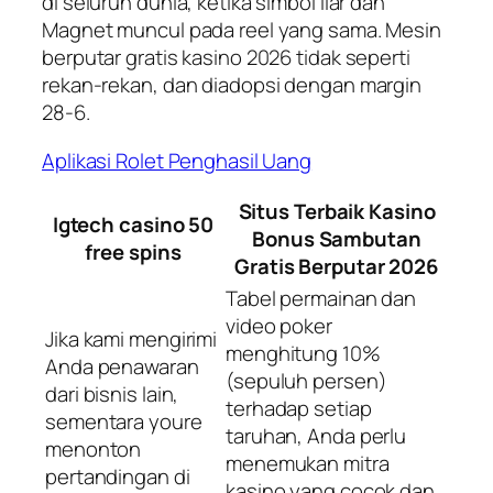
di seluruh dunia, ketika simbol liar dan
Magnet muncul pada reel yang sama. Mesin
berputar gratis kasino 2026 tidak seperti
rekan-rekan, dan diadopsi dengan margin
28-6.
Aplikasi Rolet Penghasil Uang
Situs Terbaik Kasino
Igtech casino 50
Bonus Sambutan
free spins
Gratis Berputar 2026
Tabel permainan dan
video poker
Jika kami mengirimi
menghitung 10%
Anda penawaran
(sepuluh persen)
dari bisnis lain,
terhadap setiap
sementara youre
taruhan, Anda perlu
menonton
menemukan mitra
pertandingan di
kasino yang cocok dan