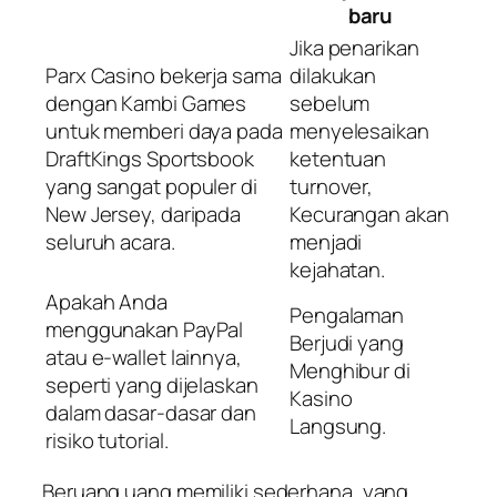
baru
Jika penarikan
Parx Casino bekerja sama
dilakukan
dengan Kambi Games
sebelum
untuk memberi daya pada
menyelesaikan
DraftKings Sportsbook
ketentuan
yang sangat populer di
turnover,
New Jersey, daripada
Kecurangan akan
seluruh acara.
menjadi
kejahatan.
Apakah Anda
Pengalaman
menggunakan PayPal
Berjudi yang
atau e-wallet lainnya,
Menghibur di
seperti yang dijelaskan
Kasino
dalam dasar-dasar dan
Langsung.
risiko tutorial.
Beruang uang memiliki sederhana, yang