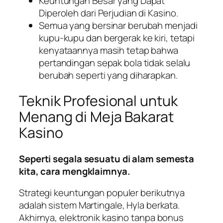
Keuntungan Besar yang Dapat
Diperoleh dari Perjudian di Kasino.
Semua yang bersinar berubah menjadi
kupu-kupu dan bergerak ke kiri, tetapi
kenyataannya masih tetap bahwa
pertandingan sepak bola tidak selalu
berubah seperti yang diharapkan.
Teknik Profesional untuk
Menang di Meja Bakarat
Kasino
Seperti segala sesuatu di alam semesta
kita, cara mengklaimnya.
Strategi keuntungan populer berikutnya
adalah sistem Martingale, Hyla berkata.
Akhirnya, elektronik kasino tanpa bonus