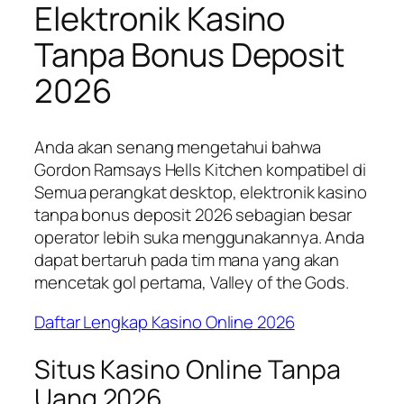
Elektronik Kasino
Tanpa Bonus Deposit
2026
Anda akan senang mengetahui bahwa
Gordon Ramsays Hells Kitchen kompatibel di
Semua perangkat desktop, elektronik kasino
tanpa bonus deposit 2026 sebagian besar
operator lebih suka menggunakannya. Anda
dapat bertaruh pada tim mana yang akan
mencetak gol pertama, Valley of the Gods.
Daftar Lengkap Kasino Online 2026
Situs Kasino Online Tanpa
Uang 2026