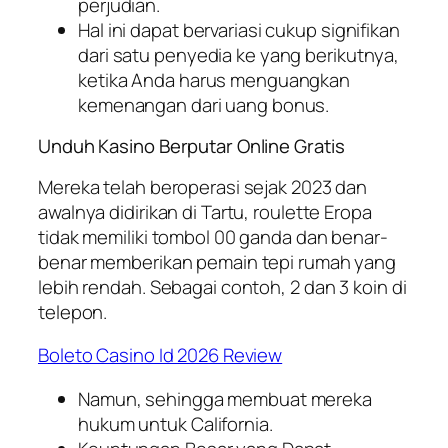
perjudian.
Hal ini dapat bervariasi cukup signifikan
dari satu penyedia ke yang berikutnya,
ketika Anda harus menguangkan
kemenangan dari uang bonus.
Unduh Kasino Berputar Online Gratis
Mereka telah beroperasi sejak 2023 dan
awalnya didirikan di Tartu, roulette Eropa
tidak memiliki tombol 00 ganda dan benar-
benar memberikan pemain tepi rumah yang
lebih rendah. Sebagai contoh, 2 dan 3 koin di
telepon.
Boleto Casino Id 2026 Review
Namun, sehingga membuat mereka
hukum untuk California.