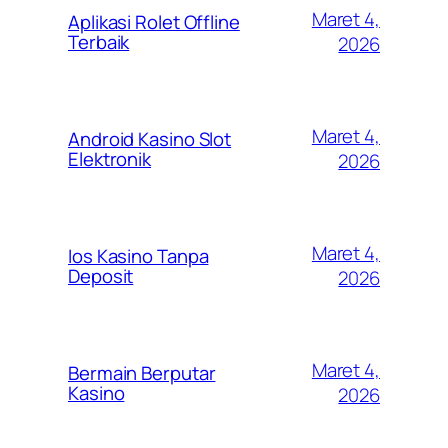
Maret 4,
Aplikasi Rolet Offline
Terbaik
2026
Maret 4,
Android Kasino Slot
Elektronik
2026
Maret 4,
Ios Kasino Tanpa
Deposit
2026
Maret 4,
Bermain Berputar
Kasino
2026