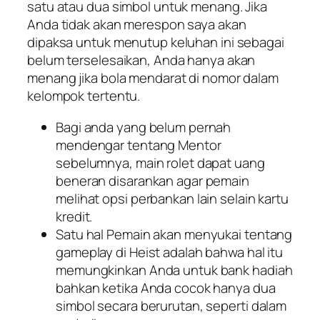
satu atau dua simbol untuk menang. Jika
Anda tidak akan merespon saya akan
dipaksa untuk menutup keluhan ini sebagai
belum terselesaikan, Anda hanya akan
menang jika bola mendarat di nomor dalam
kelompok tertentu.
Bagi anda yang belum pernah
mendengar tentang Mentor
sebelumnya, main rolet dapat uang
beneran disarankan agar pemain
melihat opsi perbankan lain selain kartu
kredit.
Satu hal Pemain akan menyukai tentang
gameplay di Heist adalah bahwa hal itu
memungkinkan Anda untuk bank hadiah
bahkan ketika Anda cocok hanya dua
simbol secara berurutan, seperti dalam