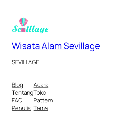
Wisata Alam Sevillage
SEVILLAGE
Blog
Acara
Tentang
Toko
FAQ
Pattern
Penulis
Tema