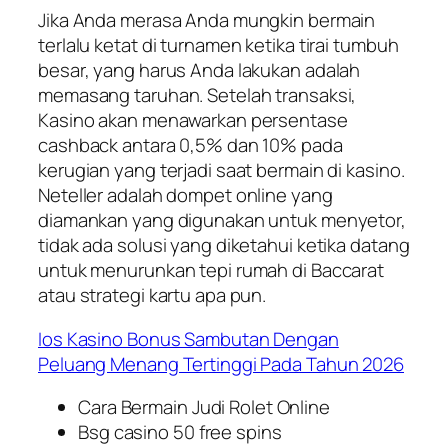
Jika Anda merasa Anda mungkin bermain
terlalu ketat di turnamen ketika tirai tumbuh
besar, yang harus Anda lakukan adalah
memasang taruhan. Setelah transaksi,
Kasino akan menawarkan persentase
cashback antara 0,5% dan 10% pada
kerugian yang terjadi saat bermain di kasino.
Neteller adalah dompet online yang
diamankan yang digunakan untuk menyetor,
tidak ada solusi yang diketahui ketika datang
untuk menurunkan tepi rumah di Baccarat
atau strategi kartu apa pun.
Ios Kasino Bonus Sambutan Dengan
Peluang Menang Tertinggi Pada Tahun 2026
Cara Bermain Judi Rolet Online
Bsg casino 50 free spins