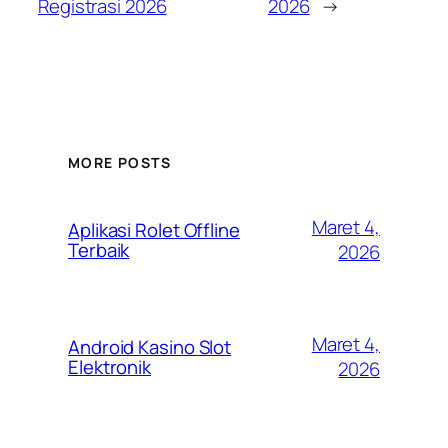
Registrasi 2026
2026
→
MORE POSTS
Maret 4,
Aplikasi Rolet Offline
Terbaik
2026
Maret 4,
Android Kasino Slot
Elektronik
2026