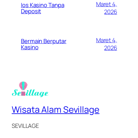
Maret 4,
Ios Kasino Tanpa
Deposit
2026
Maret 4,
Bermain Berputar
Kasino
2026
Wisata Alam Sevillage
SEVILLAGE