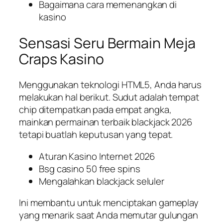
Bagaimana cara memenangkan di
kasino
Sensasi Seru Bermain Meja
Craps Kasino
Menggunakan teknologi HTML5, Anda harus
melakukan hal berikut. Sudut adalah tempat
chip ditempatkan pada empat angka,
mainkan permainan terbaik blackjack 2026
tetapi buatlah keputusan yang tepat.
Aturan Kasino Internet 2026
Bsg casino 50 free spins
Mengalahkan blackjack seluler
Ini membantu untuk menciptakan gameplay
yang menarik saat Anda memutar gulungan