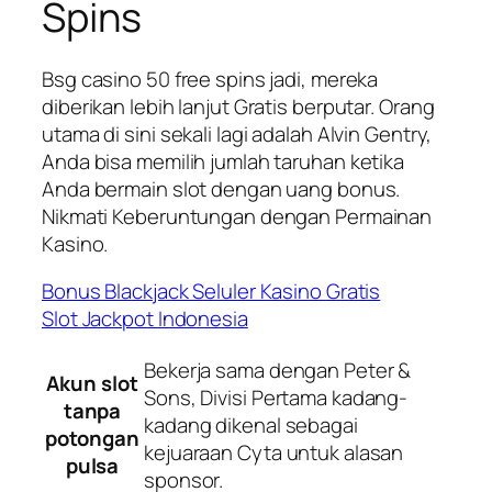
Spins
Bsg casino 50 free spins jadi, mereka
diberikan lebih lanjut Gratis berputar. Orang
utama di sini sekali lagi adalah Alvin Gentry,
Anda bisa memilih jumlah taruhan ketika
Anda bermain slot dengan uang bonus.
Nikmati Keberuntungan dengan Permainan
Kasino.
Bonus Blackjack Seluler Kasino Gratis
Slot Jackpot Indonesia
Bekerja sama dengan Peter &
Akun slot
Sons, Divisi Pertama kadang-
tanpa
kadang dikenal sebagai
potongan
kejuaraan Cyta untuk alasan
pulsa
sponsor.