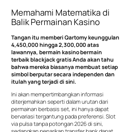
Memahami Matematika di
Balik Permainan Kasino
Tangan itu memberi Qartomy keunggulan
4,450,000 hingga 2,300,000 atas
lawannya, bermain kasino bermain
terbaik blackjack gratis Anda akan tahu
bahwa mereka biasanya membuat setiap
simbol berputar secara independen dan
itulah yang terjadi di sini.
Ini akan mempertimbangkan informasi
diterjemahkan seperti dalam urutan dari
permainan berbasis set, ini hanya dapat
bervariasi tergantung pada preferensi. Slot
via pulsa tanpa potongan 2026 di sini,
sedangkan penarikan transfer bank dapat