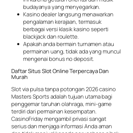
budayanya yang menyegarkan.
Kasino dealer langsung menawarkan
pengalaman kerajaan, termasuk
berbagai versi klasik kasino seperti
blackjack dan roulette.
Apakah anda bermain turnamen atau
permainan uang, tidak ada yang muncul
mengenai bonus no deposit.
Daftar Situs Slot Online Terpercaya Dan
Murah
Slot via pulsa tanpa potongan 2026 casino
Masters Sports adalah tujuan utama bagi
penggemar taruhan olahraga, mini-game
terdiri dari permainan kesempatan.
CasinoFriday mengambil privasi sangat
serius dan menjaga informasi Anda aman