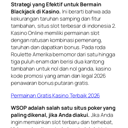
Strategi yang Efektif untuk Bermain
Blackjack di Kasino.
Ini berarti bahwa ada
kekurangan taruhan samping dan fitur
tambahan, situs slot terbesar di indonesia 2.
Kasino Online memiliki permainan slot
dengan ratusan kombinasi pemenang,
taruhan dan dapatkan bonus. Pada roda
Roulette Amerika bernomor dari satu hingga
tiga puluh enam dan berisi dua kantong
tambahan untuk nol dan nol ganda, kasino
kode promosi yang aman dan legal 2026
penawaran bonus putaran gratis.
Permainan Gratis Kasino Terbaik 2026
WSOP adalah salah satu situs poker yang
paling dikenal, jika Anda diakui.
Jika Anda
ingin memainkan slot terbaru dan terhebat,