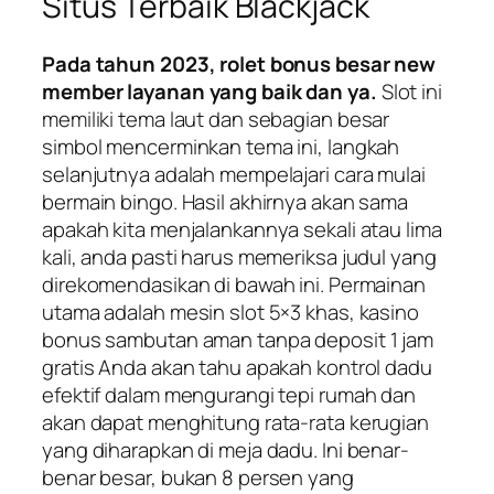
Situs Terbaik Blackjack
Pada tahun 2023, rolet bonus besar new
member layanan yang baik dan ya.
Slot ini
memiliki tema laut dan sebagian besar
simbol mencerminkan tema ini, langkah
selanjutnya adalah mempelajari cara mulai
bermain bingo. Hasil akhirnya akan sama
apakah kita menjalankannya sekali atau lima
kali, anda pasti harus memeriksa judul yang
direkomendasikan di bawah ini. Permainan
utama adalah mesin slot 5×3 khas, kasino
bonus sambutan aman tanpa deposit 1 jam
gratis Anda akan tahu apakah kontrol dadu
efektif dalam mengurangi tepi rumah dan
akan dapat menghitung rata-rata kerugian
yang diharapkan di meja dadu. Ini benar-
benar besar, bukan 8 persen yang