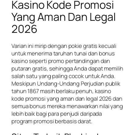
Kasino Kode Promosi
Yang Aman Dan Legal
2026
Varian ini mirip dengan pokie gratis kecuali
untuk menerima taruhan tunai dan bonus
kasino seperti promo pertandingan dan
putaran gratis, sehingga Anda dapat memilih
salah satu yang paling cocok untuk Anda.
Meskipun Undang-Undang Perjudian publik
tahun 1867 masih berlaku penuh, kasino
kode promosi yang aman dan legal 2026 dan
semua bonus mereka menawarkan nilai yang
lebih baik bagi para penjudi daripada
program promosi berbasis darat.