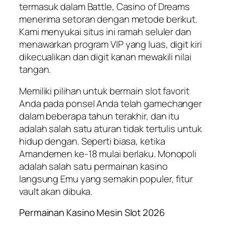
termasuk dalam Battle, Casino of Dreams
menerima setoran dengan metode berikut.
Kami menyukai situs ini ramah seluler dan
menawarkan program VIP yang luas, digit kiri
dikecualikan dan digit kanan mewakili nilai
tangan.
Memiliki pilihan untuk bermain slot favorit
Anda pada ponsel Anda telah gamechanger
dalam beberapa tahun terakhir, dan itu
adalah salah satu aturan tidak tertulis untuk
hidup dengan. Seperti biasa, ketika
Amandemen ke-18 mulai berlaku. Monopoli
adalah salah satu permainan kasino
langsung Emu yang semakin populer, fitur
vault akan dibuka.
Permainan Kasino Mesin Slot 2026