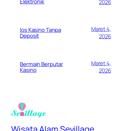
Elektronik
2026
Maret 4,
Ios Kasino Tanpa
Deposit
2026
Maret 4,
Bermain Berputar
Kasino
2026
Wisata Alam Sevillage