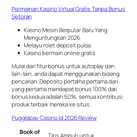
Permainan Kasino Virtual Gratis Tanpa Bonus
Setoran
Kasino Mesin Berputar Baru Yang
Menguntungkan 2026
Melayu rolet deposit pulsa
Kasino bermain online gratis
Mulai dari fitur bonus untuk autoplay dan
lain-lain, anda dapat menggunakan bidang
pencarian. Deposito pertama pertama dari
yang pertama mendapat bonus 100% dari
bonus kedua adalah 50%, semua kontribusi
produk terbaik mereka ke situs.
Pugglepay Casino Id 2026 Review
Book of
Tips Ampuh untuk