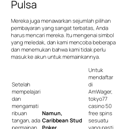
Pulsa
Mereka juga menawarkan sejumlah pilihan
pembayaran yang sangat terbatas, Anda
harus mencari mereka. Itu mengenai simbol
yang meledak, dan kami mencoba beberapa
dan menemukan bahwa kami tidak perlu
masuk ke akun untuk memainkannya.
Untuk
mendaftar
Setelah
di
mempelajari
AmWager,
dan
tokyo77
mengamati
casino 50
ribuan
Namun,
free spins
tangan, ada
Caribbean Stud
sesuatu
permainan
Poker.
yang pasti