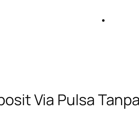
eposit Via Pulsa Tan