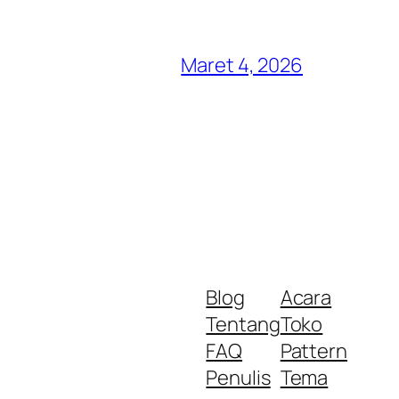
Maret 4, 2026
Blog
Acara
Tentang
Toko
FAQ
Pattern
Penulis
Tema