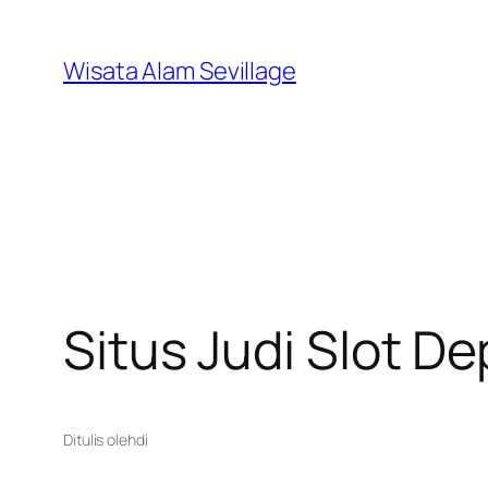
Lewati
ke
Wisata Alam Sevillage
konten
Situs Judi Slot D
Ditulis oleh
di