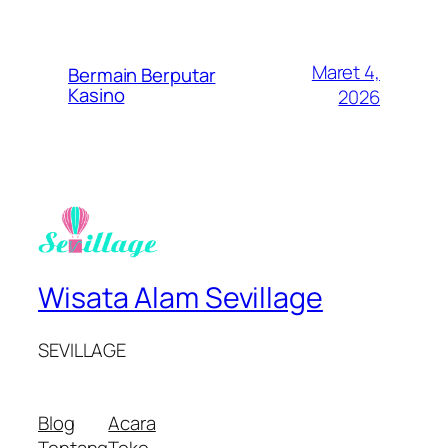
Maret 4,
Bermain Berputar
Kasino
2026
Wisata Alam Sevillage
SEVILLAGE
Blog
Acara