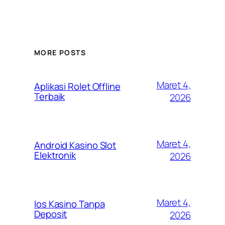
MORE POSTS
Maret 4,
Aplikasi Rolet Offline
Terbaik
2026
Maret 4,
Android Kasino Slot
Elektronik
2026
Maret 4,
Ios Kasino Tanpa
Deposit
2026