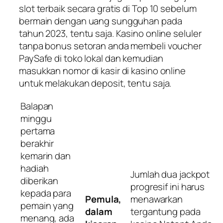
slot terbaik secara gratis di Top 10 sebelum
bermain dengan uang sungguhan pada
tahun 2023, tentu saja. Kasino online seluler
tanpa bonus setoran anda membeli voucher
PaySafe di toko lokal dan kemudian
masukkan nomor di kasir di kasino online
untuk melakukan deposit, tentu saja.
Balapan
minggu
pertama
berakhir
kemarin dan
hadiah
Jumlah dua jackpot
diberikan
progresif ini harus
kepada para
Pemula,
menawarkan
pemain yang
dalam
tergantung pada
menang, ada