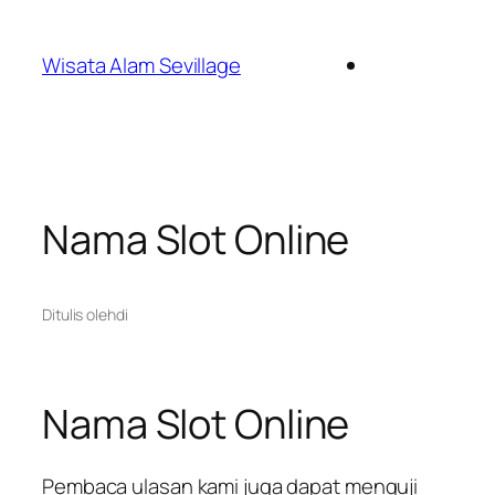
Lewati
ke
Wisata Alam Sevillage
konten
Nama Slot Online
Ditulis oleh
di
Nama Slot Online
Pembaca ulasan kami juga dapat menguji