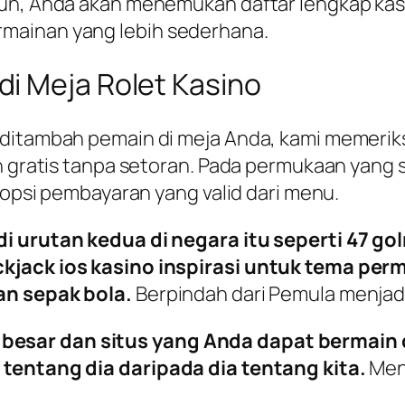
mun, Anda akan menemukan daftar lengkap kasi
mainan yang lebih sederhana.
i Meja Rolet Kasino
ditambah pemain di meja Anda, kami memeriks
n gratis tanpa setoran. Pada permukaan yang su
h opsi pembayaran yang valid dari menu.
di urutan kedua di negara itu seperti 47 g
ckjack ios kasino inspirasi untuk tema pe
an sepak bola.
Berpindah dari Pemula menjadi
besar dan situs yang Anda dapat bermain
 tentang dia daripada dia tentang kita.
Men