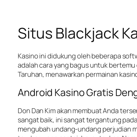
Situs Blackjack 
Kasino ini didukung oleh beberapa soft
adalah cara yang bagus untuk bertemu o
Taruhan, menawarkan permainan kasi
Android Kasino Gratis Den
Don Dan Kim akan membuat Anda ters
sangat baik, ini sangat tergantung pad
mengubah undang-undang perjudian mer