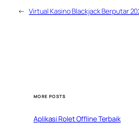
←
Virtual Kasino Blackjack Berputar 2
MORE POSTS
Aplikasi Rolet Offline Terbaik