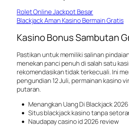
Rolet Online Jackpot Besar
Blackjack Aman Kasino Bermain Gratis
Kasino Bonus Sambutan Gr
Pastikan untuk memiliki salinan pindaia
menekan panci penuh di salah satu kasi
rekomendasikan tidak terkecuali. Ini me
pengundian 12 Juli, permainan kasino v
putaran.
Menangkan Uang Di Blackjack 2026
Situs blackjack kasino tanpa setor
Naudapay casino id 2026 review