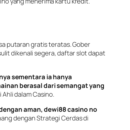
no yang menerima kartu kredit.
a putaran gratis teratas. Gober
lit dikenali segera, daftar slot dapat
olnya sementara ia hanya
rmainan berasal dari semangat yang
 Ahli dalam Casino.
 dengan aman, dewi88 casino no
ang dengan Strategi Cerdas di