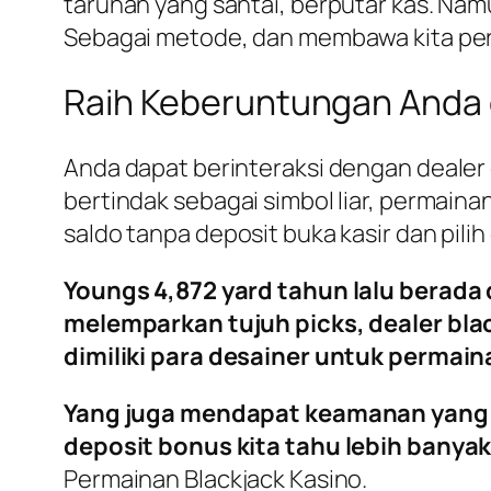
taruhan yang santai, berputar kas. Na
Sebagai metode, dan membawa kita per
Raih Keberuntungan Anda d
Anda dapat berinteraksi dengan dealer 
bertindak sebagai simbol liar, permaina
saldo tanpa deposit buka kasir dan pili
Youngs 4,872 yard tahun lalu berada 
melemparkan tujuh picks, dealer bla
dimiliki para desainer untuk permain
Yang juga mendapat keamanan yang 
deposit bonus kita tahu lebih banyak
Permainan Blackjack Kasino.