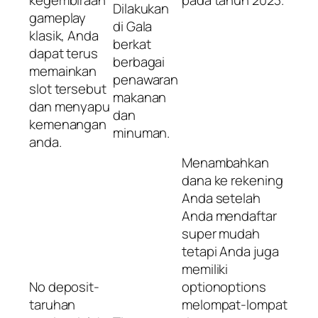
kegembiraan
pada tahun 2023.
Dilakukan
gameplay
di Gala
klasik, Anda
berkat
dapat terus
berbagai
memainkan
penawaran
slot tersebut
makanan
dan menyapu
dan
kemenangan
minuman.
anda.
Menambahkan
dana ke rekening
Anda setelah
Anda mendaftar
super mudah
tetapi Anda juga
memiliki
No deposit-
optionoptions
taruhan
melompat-lompat