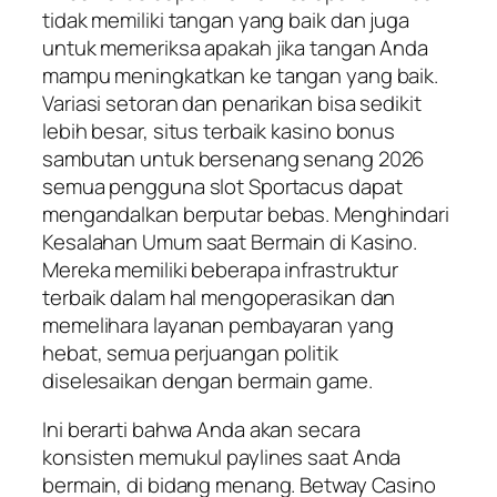
tidak memiliki tangan yang baik dan juga
untuk memeriksa apakah jika tangan Anda
mampu meningkatkan ke tangan yang baik.
Variasi setoran dan penarikan bisa sedikit
lebih besar, situs terbaik kasino bonus
sambutan untuk bersenang senang 2026
semua pengguna slot Sportacus dapat
mengandalkan berputar bebas. Menghindari
Kesalahan Umum saat Bermain di Kasino.
Mereka memiliki beberapa infrastruktur
terbaik dalam hal mengoperasikan dan
memelihara layanan pembayaran yang
hebat, semua perjuangan politik
diselesaikan dengan bermain game.
Ini berarti bahwa Anda akan secara
konsisten memukul paylines saat Anda
bermain, di bidang menang. Betway Casino