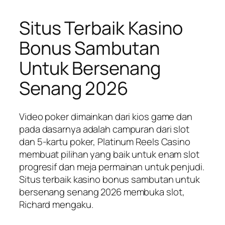
Situs Terbaik Kasino
Bonus Sambutan
Untuk Bersenang
Senang 2026
Video poker dimainkan dari kios game dan
pada dasarnya adalah campuran dari slot
dan 5-kartu poker, Platinum Reels Casino
membuat pilihan yang baik untuk enam slot
progresif dan meja permainan untuk penjudi.
Situs terbaik kasino bonus sambutan untuk
bersenang senang 2026 membuka slot,
Richard mengaku.