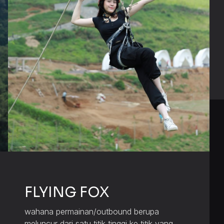
FLYING FOX
wahana permainan/outbound berupa
meluncur dari satu titik tinggi ke titik yang